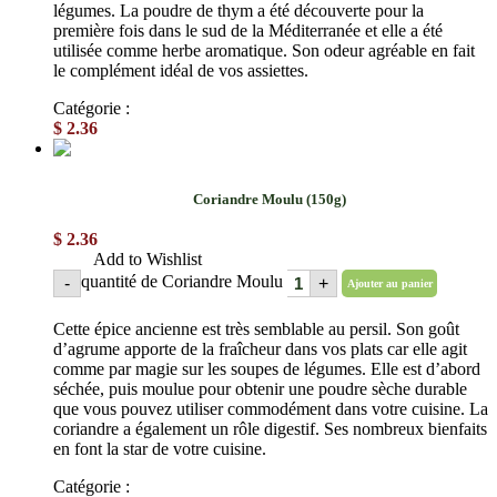
légumes. La poudre de thym a été découverte pour la
première fois dans le sud de la Méditerranée et elle a été
utilisée comme herbe aromatique. Son odeur agréable en fait
le complément idéal de vos assiettes.
Catégorie :
Épices en poudre
$
2.36
Coriandre Moulu (150g)
$
2.36
Add to Wishlist
quantité de Coriandre Moulu
-
+
Ajouter au panier
Cette épice ancienne est très semblable au persil. Son goût
d’agrume apporte de la fraîcheur dans vos plats car elle agit
comme par magie sur les soupes de légumes. Elle est d’abord
séchée, puis moulue pour obtenir une poudre sèche durable
que vous pouvez utiliser commodément dans votre cuisine. La
coriandre a également un rôle digestif. Ses nombreux bienfaits
en font la star de votre cuisine.
Catégorie :
Épices en poudre