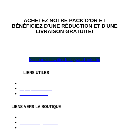
ACHETEZ NOTRE PACK D'OR ET
BÉNÉFICIEZ D'UNE RÉDUCTION ET D'UNE
LIVRAISON GRATUITE!
Toutes les saveurs nécessaires dans un seul pack!
Facebook-f
Twitter
Instagram
Linkedin
LIENS UTILES
Accueil
À propos de nous
Contactez-nous
LIENS VERS LA BOUTIQUE
Boutique
Conditions générales
Politique de