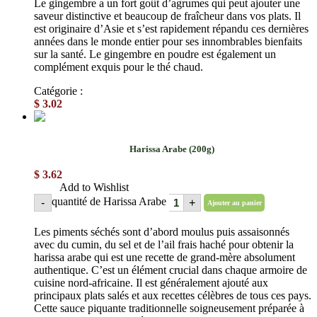
Le gingembre a un fort goût d’agrumes qui peut ajouter une
saveur distinctive et beaucoup de fraîcheur dans vos plats. Il
est originaire d’Asie et s’est rapidement répandu ces dernières
années dans le monde entier pour ses innombrables bienfaits
sur la santé. Le gingembre en poudre est également un
complément exquis pour le thé chaud.
Catégorie :
Épices en poudre
$
3.02
Harissa Arabe (200g)
$
3.62
Add to Wishlist
quantité de Harissa Arabe
-
+
Ajouter au panier
Les piments séchés sont d’abord moulus puis assaisonnés
avec du cumin, du sel et de l’ail frais haché pour obtenir la
harissa arabe qui est une recette de grand-mère absolument
authentique. C’est un élément crucial dans chaque armoire de
cuisine nord-africaine. Il est généralement ajouté aux
principaux plats salés et aux recettes célèbres de tous ces pays.
Cette sauce piquante traditionnelle soigneusement préparée à