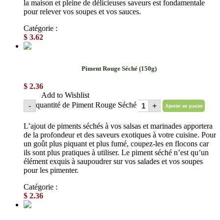
la maison et pleine de délicieuses saveurs est fondamentale
pour relever vos soupes et vos sauces.
Catégorie :
Sauces
$
3.62
Piment Rouge Séché (150g)
$
2.36
Add to Wishlist
quantité de Piment Rouge Séché
-
+
Ajouter au panier
L’ajout de piments séchés à vos salsas et marinades apportera
de la profondeur et des saveurs exotiques à votre cuisine. Pour
un goût plus piquant et plus fumé, coupez-les en flocons car
ils sont plus pratiques à utiliser. Le piment séché n’est qu’un
élément exquis à saupoudrer sur vos salades et vos soupes
pour les pimenter.
Catégorie :
Herbes
$
2.36