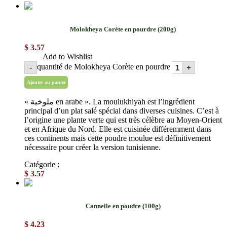
Molokheya Corète en pourdre (200g)
$
3.57
Add to Wishlist
quantité de Molokheya Corète en pourdre
-
+
Ajouter au panier
« ملوخية en arabe ». La moulukhiyah est l’ingrédient
principal d’un plat salé spécial dans diverses cuisines. C’est à
l’origine une plante verte qui est très célèbre au Moyen-Orient
et en Afrique du Nord. Elle est cuisinée différemment dans
ces continents mais cette poudre moulue est définitivement
nécessaire pour créer la version tunisienne.
Catégorie :
Épices en poudre
$
3.57
Cannelle en poudre (100g)
$
4.23