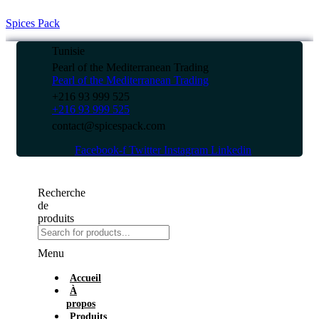
Spices Pack
Tunisie
Pearl of the Mediterranean Trading
Pearl of the Mediterranean Trading
+216 93 999 525
+216 93 999 525
contact@spicespack.com
Facebook-f
Twitter
Instagram
Linkedin
Recherche
de
produits
Menu
Accueil
À
propos
Produits