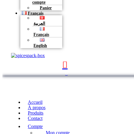
compte
Panier
Français
العربية
Français
English
0
Accueil
À propos
Produits
Contact
Compte
Mon compte