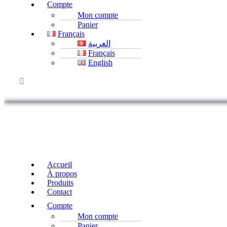
Compte
Mon compte
Panier
Français
العربية
Français
English
Accueil
À propos
Produits
Contact
Compte
Mon compte
Panier