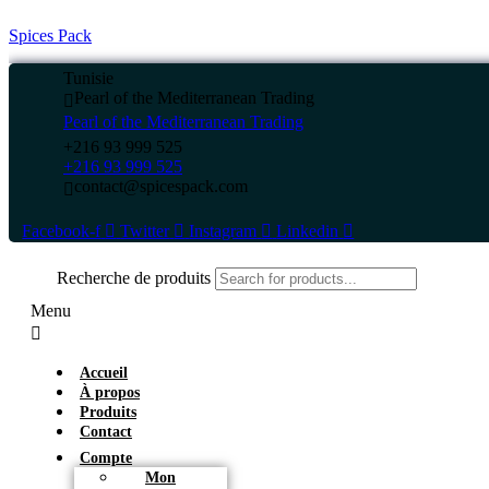
Spices Pack
Tunisie
Pearl of the Mediterranean Trading
Pearl of the Mediterranean Trading
+216 93 999 525
+216 93 999 525
contact@spicespack.com
Facebook-f
Twitter
Instagram
Linkedin
Recherche de produits
Menu
Accueil
À propos
Produits
Contact
Compte
Mon