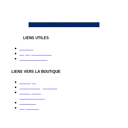
Toutes les saveurs nécessaires dans un seul pack!
Facebook-f
Twitter
Instagram
Linkedin
LIENS UTILES
Accueil
À propos de nous
Contactez-nous
LIENS VERS LA BOUTIQUE
Boutique
Conditions générales
Politique de
confidentialité
Paiement
Expédition