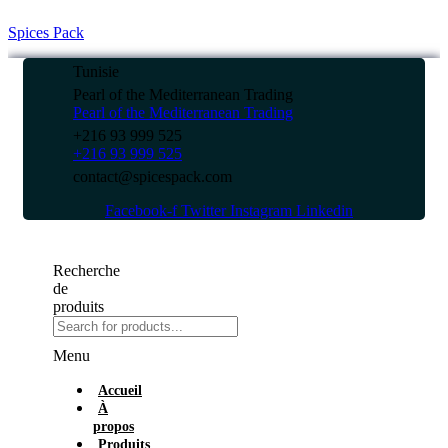
Spices Pack
Tunisie
Pearl of the Mediterranean Trading
Pearl of the Mediterranean Trading
+216 93 999 525
+216 93 999 525
contact@spicespack.com
Facebook-f
Twitter
Instagram
Linkedin
Recherche
de
produits
Menu
Accueil
À
propos
Produits